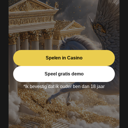
Spelen in Casino
Speel gratis demo
*Ik bevestig dat ik ouder ben dan 18 jaar