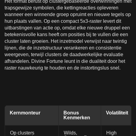
Het format berust op clustergebaseerde overwinningen met
trapsgewijze symbolen, die kettingreacties opleveren
wanneer een winnende groep opruimt en nieuwe tegels op
hun plaats vallen. Op een compact 5x3-raster levert dit
uitbarstingen van actie op, omdat elke nieuwe druppel een
betekenisvolle kans heeft om posities bij te vullen die een
cluster laten groeien. Het inzetmodel verwijst naar twintig
lijnen, die de inzetstructuur verankeren en consistentie
weergeven, terwijl clusters de daadwerkelijke evaluatie
afhandelen. Divine Fortune leunt in die dualiteit door het
raster nauwkeurig te houden en de instortingslus snel.
Kernmonteur
Bonus
Volatiliteit
Kenmerken
Op clusters
Wilds,
High