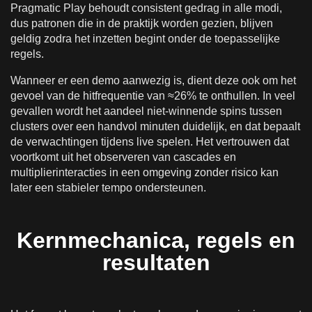
Pragmatic Play behoudt consistent gedrag in alle modi,
dus patronen die in de praktijk worden gezien, blijven
geldig zodra het inzetten begint onder de toepasselijke
regels.
Wanneer er een demo aanwezig is, dient deze ook om het
gevoel van de hitfrequentie van ≈26% te onthullen. In veel
gevallen wordt het aandeel niet-winnende spins tussen
clusters over een handvol minuten duidelijk, en dat bepaalt
de verwachtingen tijdens live spelen. Het vertrouwen dat
voortkomt uit het observeren van cascades en
multiplierinteracties in een omgeving zonder risico kan
later een stabieler tempo ondersteunen.
Kernmechanica, regels en
resultaten