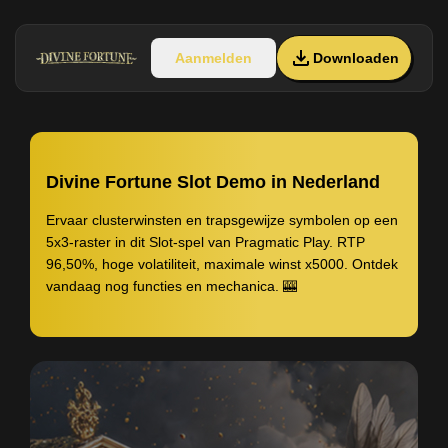
Aanmelden
Downloaden
Divine Fortune Slot Demo in Nederland
Ervaar clusterwinsten en trapsgewijze symbolen op een
5x3-raster in dit Slot-spel van Pragmatic Play. RTP
96,50%, hoge volatiliteit, maximale winst x5000. Ontdek
vandaag nog functies en mechanica. 🎰