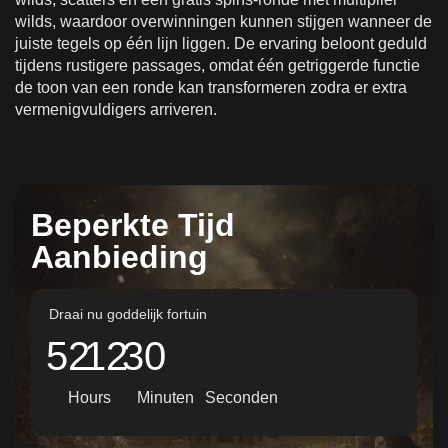
wilds, waardoor overwinningen kunnen stijgen wanneer de
juiste tegels op één lijn liggen. De ervaring beloont geduld
tijdens rustigere passages, omdat één getriggerde functie
de toon van een ronde kan transformeren zodra er extra
vermenigvuldigers arriveren.
Beperkte Tijd
Aanbieding
Draai nu goddelijk fortuin
52
12
29
Hours
Minuten
Seconden