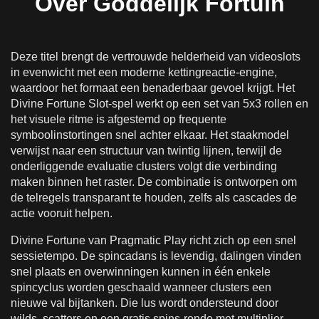
Over Goddelijk Fortuin
Deze titel brengt de vertrouwde helderheid van videoslots
in evenwicht met een moderne kettingreactie-engine,
waardoor het formaat een benaderbaar gevoel krijgt. Het
Divine Fortune Slot-spel werkt op een set van 5x3 rollen en
het visuele ritme is afgestemd op frequente
symboolinstortingen snel achter elkaar. Het staakmodel
verwijst naar een structuur van twintig lijnen, terwijl de
onderliggende evaluatie clusters volgt die verbinding
maken binnen het raster. De combinatie is ontworpen om
de telregels transparant te houden, zelfs als cascades de
actie vooruit helpen.
Divine Fortune van Pragmatic Play richt zich op een snel
sessietempo. De spincadans is levendig, dalingen vinden
snel plaats en overwinningen kunnen in één enkele
spincyclus worden geschaald wanneer clusters een
nieuwe val bijtanken. Die lus wordt ondersteund door
wilds, scatters en een gratis spins-ronde met multiplier