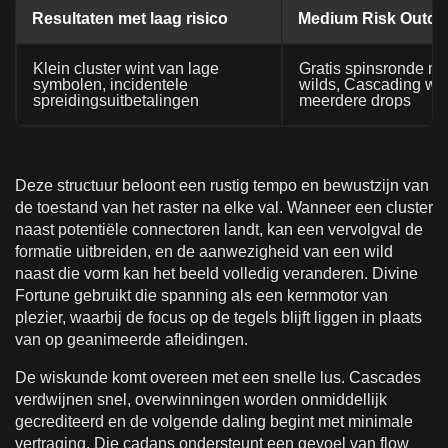
Resultaten met laag risico
Medium Risk Outc
Klein cluster wint van lage
Gratis spinsronde met
symbolen, incidentele
wilds, Cascading win
spreidingsuitbetalingen
meerdere drops
Deze structuur beloont een rustig tempo en bewustzijn van
de toestand van het raster na elke val. Wanneer een cluster
naast potentiële connectoren landt, kan een vervolgval de
formatie uitbreiden, en de aanwezigheid van een wild
naast die vorm kan het beeld volledig veranderen. Divine
Fortune gebruikt die spanning als een kernmotor van
plezier, waarbij de focus op de tegels blijft liggen in plaats
van op geanimeerde afleidingen.
De wiskunde komt overeen met een snelle lus. Cascades
verdwijnen snel, overwinningen worden onmiddellijk
gecrediteerd en de volgende daling begint met minimale
vertraging. Die cadans ondersteunt een gevoel van flow