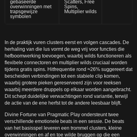
gebaseerde
Scatters, Free
overwinningen met
Spins,
trapsgewijze
Multiplier wilds
symbolen
In de praktijk vuren clusters eerst en volgen cascades. De
herhaling van die lus vormt de weg vrij voor functies die
hefboomwerking toevoegen, waarbij wilds functioneren als
flexibele connectoren en multiplier wilds cruciaal worden
tijdens gratis spins. Hitfrequentie rond ≈26% suggereert dat
bescheiden verbindingen tot een stabiele clip komen,
waarbij grotere pieken gereserveerd zijn voor reeksen
waarbij meerdere druppels op elkaar worden aangebracht.
Dit schept duidelijke verwachtingen rond variantie, terwijl
de actie van de ene herfst tot de andere leesbaar blijft.
Divine Fortune van Pragmatic Play ondersteunt twee
verschillende emotionele beats in een sessie. De beats
van het basisspel leveren een trommel clusters, kleine
overwinningen en af en toe wilde bruggen op die een