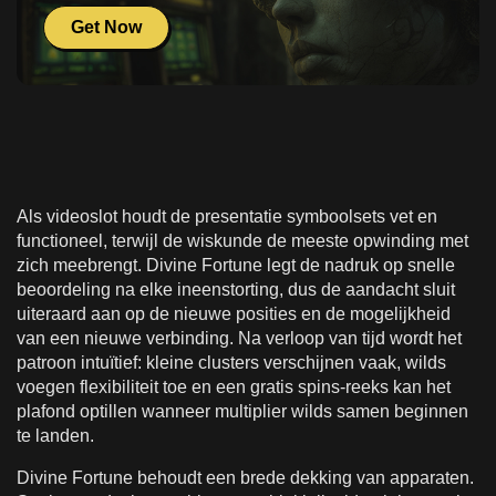
Get Now
Als videoslot houdt de presentatie symboolsets vet en
functioneel, terwijl de wiskunde de meeste opwinding met
zich meebrengt. Divine Fortune legt de nadruk op snelle
beoordeling na elke ineenstorting, dus de aandacht sluit
uiteraard aan op de nieuwe posities en de mogelijkheid
van een nieuwe verbinding. Na verloop van tijd wordt het
patroon intuïtief: kleine clusters verschijnen vaak, wilds
voegen flexibiliteit toe en een gratis spins-reeks kan het
plafond optillen wanneer multiplier wilds samen beginnen
te landen.
Divine Fortune behoudt een brede dekking van apparaten.