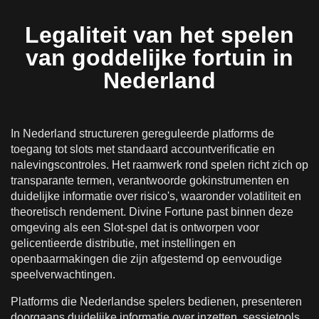
Legaliteit van het spelen
van goddelijke fortuin in
Nederland
In Nederland structureren gereguleerde platforms de
toegang tot slots met standaard accountverificatie en
nalevingscontroles. Het raamwerk rond spelen richt zich op
transparante termen, verantwoorde gokinstrumenten en
duidelijke informatie over risico's, waaronder volatiliteit en
theoretisch rendement. Divine Fortune past binnen deze
omgeving als een Slot-spel dat is ontworpen voor
gelicentieerde distributie, met instellingen en
openbaarmakingen die zijn afgestemd op eenvoudige
speelverwachtingen.
Platforms die Nederlandse spelers bedienen, presenteren
doorgaans duidelijke informatie over inzetten, sessietools