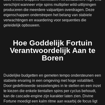
verschijnt wanneer vrije spins multiplier wild-uitlijningen
produceren die meerdere valpartijen overdragen. Deze
eigenschappen onderstrepen het belang van stabiele
verwachtingen en waardering voor sequenties die
geleidelijk opbouwen.
Hoe Goddelijk Fortuin
Verantwoordelijk Aan te
Boren
Duidelijke budgetten en gemeten tempo ondersteunen een
stabiele ervaring in een omgeving met hoge volatiliteit.
Door gedefinieerde sessielengtes in te stellen en een inzet
te kiezen die enkele tientallen spins per cyclus behoudt,
kan de cascade-engine zijn karakter laten zien. Divine
Fortune moedigt een kalm ritme aan waarbij de focus ligt