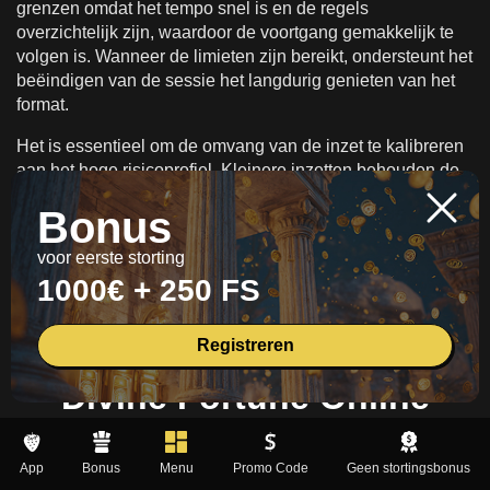
grenzen omdat het tempo snel is en de regels
overzichtelijk zijn, waardoor de voortgang gemakkelijk te
volgen is. Wanneer de limieten zijn bereikt, ondersteunt het
beëindigen van de sessie het langdurig genieten van het
format.
Het is essentieel om de omvang van de inzet te kalibreren
aan het hoge risicoprofiel. Kleinere inzetten behouden de
levensduur en zorgen ervoor dat het trefferpercentage van
Bonus
≈26% soepeler verloopt over langere runs. Divine Fortune
blijft betrokken bij elke inzet, omdat de voldoening
voor eerste storting
voortkomt uit cascades die zich ontvouwen, en niet alleen
1000€ + 250 FS
uit grote uitkomsten. Die uitlijning helpt een evenwichtig
perspectief te behouden bij langdurig spelen.
Registreren
Divine Fortune Online
Spelen Voor Echt Geld In
Nederland
App
Bonus
Menu
Promo Code
Geen stortingsbonus